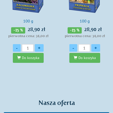
100 g
100 g
28,90 zł
28,90 zł
-15 %
-15 %
pierwotna cena: 34,00 zł
pierwotna cena: 34,00 zł
Ilość
Ilość
-
+
-
+
Do koszyka
Do koszyka
Nasza oferta