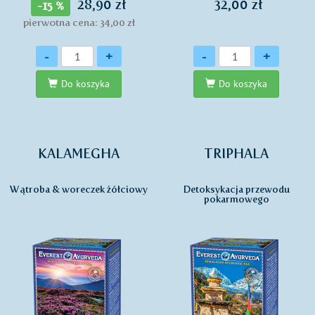
28,90 zł
32,00 zł
-15 %
pierwotna cena: 34,00 zł
Ilość
Ilość
-
+
-
+
Do koszyka
Do koszyka
KALAMEGHA
TRIPHALA
Wątroba & woreczek żółciowy
Detoksykacja przewodu
pokarmowego