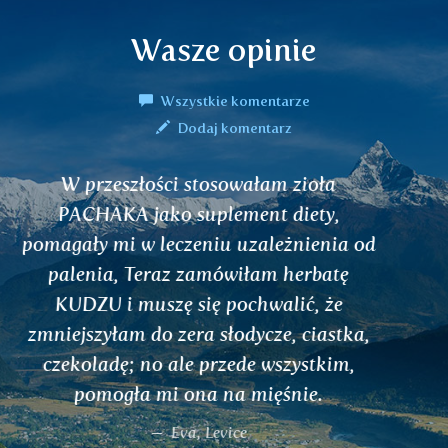
Wasze opinie
Wszystkie komentarze
Dodaj komentarz
Kupiłam herbatę PRANA, zależało mi na
zwiększeniu energii życiowej. Efekt jest
niesamowity. Córka, która zobaczyła mój
dobry humor, zaczęła pić tę mieszankę.
Mój mąż też zaczął od PRANY.
Jitka