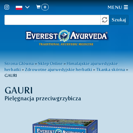
0
MENU
Formularz
Przejdź
Szukaj
do
wyszukiwania
treści
Jesteś
Strona Główna
»
Sklep Online
»
Himalajskie ajurwedyjskie
herbatki
»
Zdrowotne ajurwedyjskie herbatki
»
Tkanka skórna
»
tutaj
GAURI
GAURI
Pielęgnacja przeciwgrzybicza