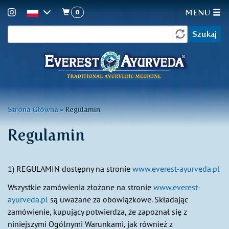
0
MENU
Formularz
Przejdź
Szukaj
do
wyszukiwania
treści
Jesteś
Strona Główna
»
Regulamin
tutaj
Regulamin
1) REGULAMIN dostępny na stronie
www.everest-ayurveda.pl
Wszystkie zamówienia złożone na stronie
www.everest-
ayurveda.pl
są uważane za obowiązkowe. Składając
zamówienie, kupujący potwierdza, że ​​zapoznał się z
niniejszymi Ogólnymi Warunkami, jak również z