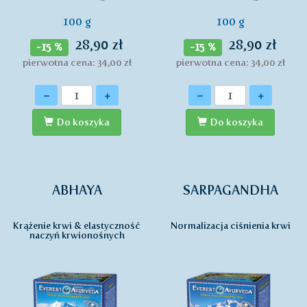
100 g
100 g
28,90 zł
28,90 zł
-15 %
-15 %
pierwotna cena: 34,00 zł
pierwotna cena: 34,00 zł
Ilość
Ilość
-
+
-
+
Do koszyka
Do koszyka
ABHAYA
SARPAGANDHA
Krążenie krwi & elastyczność
Normalizacja ciśnienia krwi
naczyń krwionośnych