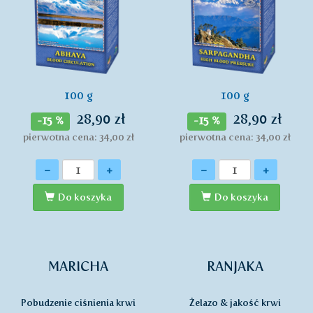
100 g
100 g
28,90 zł
28,90 zł
-15 %
-15 %
pierwotna cena: 34,00 zł
pierwotna cena: 34,00 zł
Ilość
Ilość
-
+
-
+
Do koszyka
Do koszyka
MARICHA
RANJAKA
Pobudzenie ciśnienia krwi
Żelazo & jakość krwi