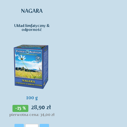
NAGARA
Układ limfatyczny &
odporność
100 g
28,90 zł
-15 %
pierwotna cena: 34,00 zł
Ilość