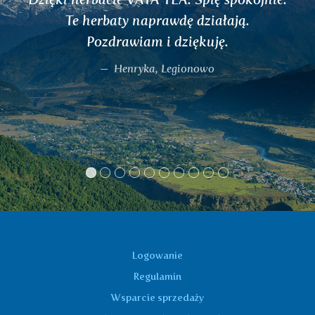
ają.
pomogła, w tym przy kolce ne
bardzo dziękuję, mogę tylko p
Magdalena Brstiáková, Karv
Logowanie
Regulamin
Wsparcie sprzedaży