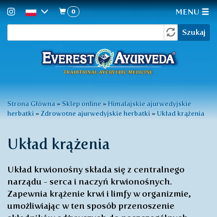
0
MENU
Formularz
Przejdź
Szukaj
do
wyszukiwania
treści
Jesteś
Strona Główna
»
Sklep online
»
Himalajskie ajurwedyjskie
herbatki
»
Zdrowotne ajurwedyjskie herbatki
»
Układ krążenia
tutaj
Układ krążenia
Układ krwionośny składa się z centralnego
narządu - serca i naczyń krwionośnych.
Zapewnia krążenie krwi i limfy w organizmie,
umożliwiając w ten sposób przenoszenie