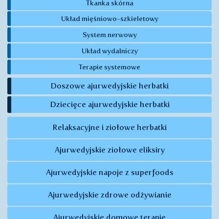
Tkanka skórna
Układ mięśniowo-szkieletowy
System nerwowy
Układ wydalniczy
Terapie systemowe
Doszowe ajurwedyjskie herbatki
Dziecięce ajurwedyjskie herbatki
Relaksacyjne i ziołowe herbatki
Ajurwedyjskie ziołowe eliksiry
Ajurwedyjskie napoje z superfoods
Ajurwedyjskie zdrowe odżywianie
Ajurwedyjskie domowe terapie