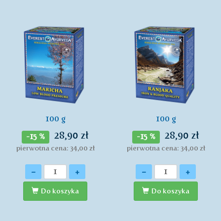
100 g
100 g
28,90 zł
28,90 zł
-15 %
-15 %
pierwotna cena: 34,00 zł
pierwotna cena: 34,00 zł
Ilość
Ilość
-
+
-
+
Do koszyka
Do koszyka