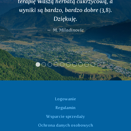
Zrobiłam test dosz (ten dostępny na
Waszej stronie) i okazało się, że jestem
typem pitta, więc kupiłam Waszą
doszową herbatę dla typu Pitta...
Dziękuję.
L. H.
Logowanie
Regulamin
Wsparcie sprzedaży
Ochrona danych osobowych