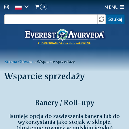
0
MENU
Formularz
Przejdź
Szukaj
do
wyszukiwania
treści
Jesteś
Strona Główna
»
Wsparcie sprzedaży
tutaj
Wsparcie sprzedaży
Banery / Roll-upy
Istnieje opcja do zawieszenia banera lub do
wykorzystania jako stojak w sklepie.
(dostępne również w polskim języku)