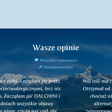
Wasze opinie
Wszystkie komentarze
Dodaj komentarz
Mój teść ma cukrzycę, przyjmuje insulinę.
Otrzymał od nas herbatę MAHAPHALA. I
chociaż nie jest zbytnio skłonny do
alternatywnej medycyny, to jest
zainteresowany tą mieszanką ziołową,