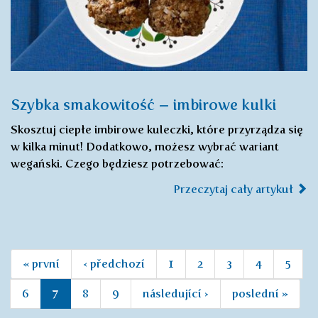
Szybka smakowitość – imbirowe kulki
Skosztuj ciepłe imbirowe kuleczki, które przyrządza się
w kilka minut! Dodatkowo, możesz wybrać wariant
wegański. Czego będziesz potrzebować:
Przeczytaj cały artykuł
« první
‹ předchozí
1
2
3
4
5
6
7
8
9
následující ›
poslední »