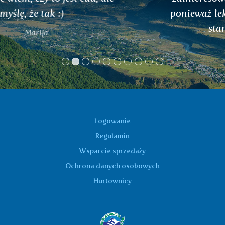
ponieważ lekarz powiedział mu, że jego
stan się poprawił... :-)
A. Vejříková, Beroun
Logowanie
Regulamin
Wsparcie sprzedaży
Ochrona danych osobowych
Hurtownicy