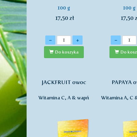
100 g
100 g
17,50 zł
17,50 z
Ilość
Ilość
-
+
-
Do koszyka
Do kosz
JACKFRUIT owoc
PAPAYA 
Witamina C, A & wapń
Witamina A, C 