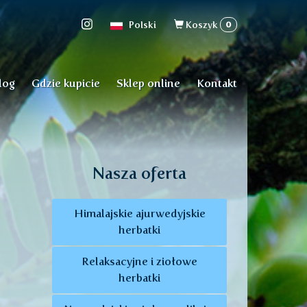
Formularz
0
Polski
Koszyk
wyszukiwan
log
Gdzie kupicie
Sklep online
Kontakt
Nasza oferta
Himalajskie ajurwedyjskie
herbatki
Relaksacyjne i ziołowe
herbatki