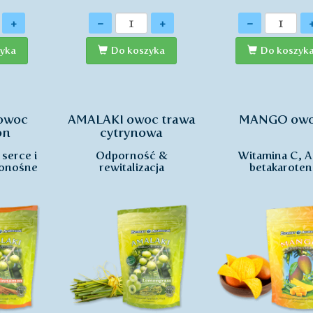
Ilość
Ilość
+
-
+
-
yka
Do koszyka
Do koszyk
owoc
AMALAKI owoc trawa
MANGO ow
on
cytrynowa
serce i
Odporność &
Witamina C, A
ionośne
rewitalizacja
betakaroten