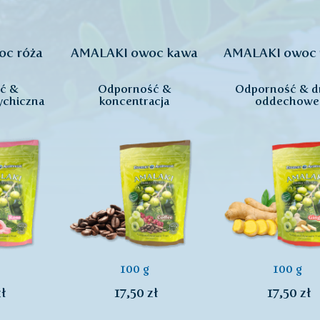
c róża
AMALAKI owoc kawa
AMALAKI owoc 
ć &
Odporność &
Odporność & d
ychiczna
koncentracja
oddechowe
100 g
100 g
ł
17,50 zł
17,50 zł