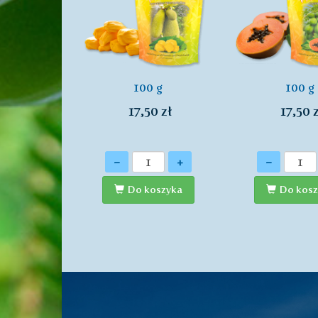
100 g
100 g
17,50 zł
17,50 z
Ilość
Ilość
-
+
-
Do koszyka
Do kosz