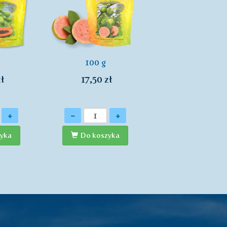
100 g
ł
17,50 zł
Ilość
+
-
+
yka
Do koszyka