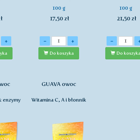
100 g
100 g
ł
17,50 zł
21,50 zł
Ilość
Ilość
+
-
+
-
yka
Do koszyka
Do koszyk
owoc
GUAVA owoc
& enzymy
Witamina C, A i błonnik