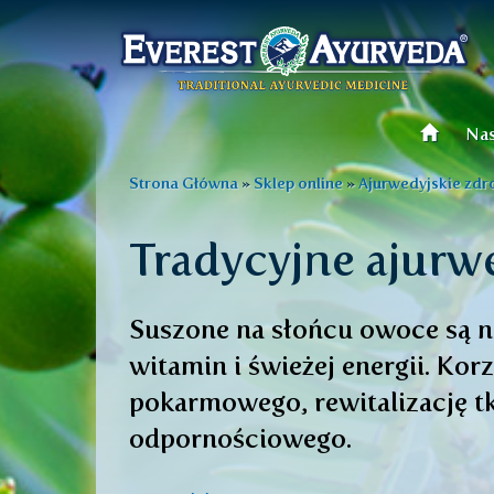
Menu
główne
Nas
Przejdź
do
Jesteś
Strona Główna
»
Sklep online
»
Ajurwedyjskie zdr
treści
tutaj
Tradycyjne ajurw
Suszone na słońcu owoce są n
witamin i świeżej energii. Ko
pokarmowego, rewitalizację t
odpornościowego.