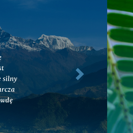
i
Dalej