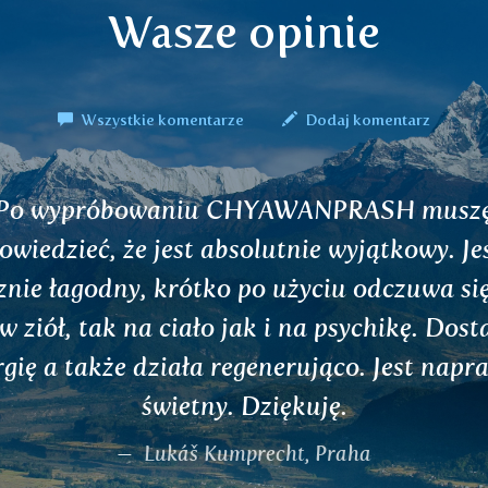
Wasze opinie
Wszystkie komentarze
Dodaj komentarz
Cześć, spróbowałem herbatę odchudzającą 
naprawdę pomaga, dziękuję.
Jeřábková M.