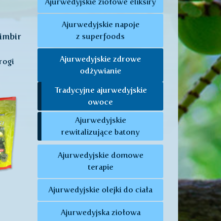
Ajurwedyjskie ziołowe eliksiry
Ajurwedyjskie napoje
imbir
z superfoods
Ajurwedyjskie zdrowe
rogi
odżywianie
Tradycyjne ajurwedyjskie
owoce
Ajurwedyjskie
rewitalizujące batony
Ajurwedyjskie domowe
terapie
Ajurwedyjskie olejki do ciała
Ajurwedyjska ziołowa