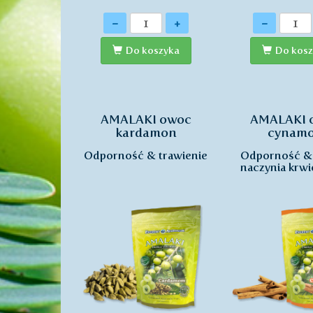
Ilość
Ilość
-
+
-
Do koszyka
Do kosz
AMALAKI owoc
AMALAKI 
kardamon
cynam
Odporność & trawienie
Odporność & 
naczynia krw