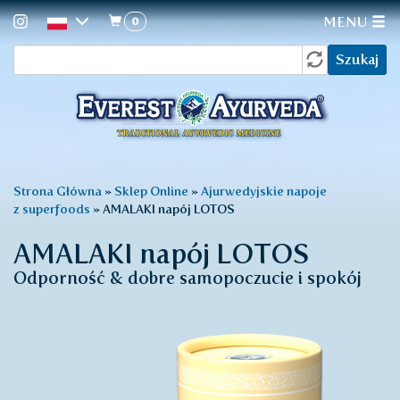
0
MENU
Formularz
Przejdź
Szukaj
do
wyszukiwania
treści
Jesteś
Strona Główna
»
Sklep Online
»
Ajurwedyjskie napoje
z superfoods
»
AMALAKI napój LOTOS
tutaj
AMALAKI napój LOTOS
Odporność & dobre samopoczucie i spokój