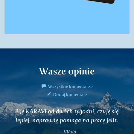
Wasze opinie
Wszystkie komentarze
Dodaj komentarz
tygodni, czuję się
Witam, od dłuższego c
ga na pracę jelit.
skurcze jelit i głośne 
żaden z leków nie po
ďa