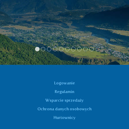
tradycyjnej medycy
herbatę GUDUCHI.
dolegliwości prawie zn
stosowa
Jan
Logowanie
Regulamin
Wsparcie sprzedaży
Ochrona danych osobowych
Hurtownicy