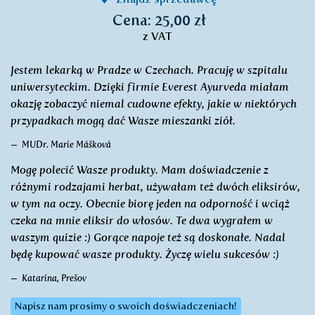
Cena: 25,00 zł
z VAT
Jestem lekarką w Pradze w Czechach. Pracuję w szpitalu
uniwersyteckim. Dzięki firmie Everest Ayurveda miałam
okazję zobaczyć niemal cudowne efekty, jakie w niektórych
przypadkach mogą dać Wasze mieszanki ziół.
MUDr. Marie Mášková
Mogę polecić Wasze produkty. Mam doświadczenie z
różnymi rodzajami herbat, używałam też dwóch eliksirów,
w tym na oczy. Obecnie biorę jeden na odporność i wciąż
czeka na mnie eliksir do włosów. Te dwa wygrałem w
waszym quizie :) Gorące napoje też są doskonałe. Nadal
będę kupować wasze produkty. Życzę wielu sukcesów :)
Katarína, Prešov
Napisz nam prosimy o swoich doświadczeniach!