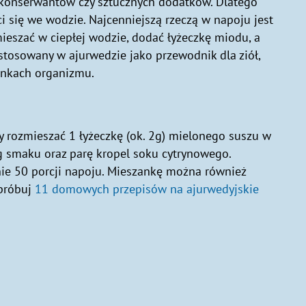
k konserwantów czy sztucznych dodatków. Dlatego
i się we wodzie. Najcenniejszą rzeczą w napoju jest
mieszać w ciepłej wodzie, dodać łyżeczkę miodu, a
 stosowany w ajurwedzie jako przewodnik dla ziół,
kankach organizmu.
y rozmieszać 1 łyżeczkę (ok. 2g) mielonego suszu w
 smaku oraz parę kropel soku cytrynowego.
ie 50 porcji napoju. Mieszankę można również
ypróbuj
11 domowych przepisów na ajurwedyjskie