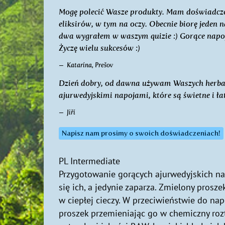
Mogę polecić Wasze produkty. Mam doświadcze
eliksirów, w tym na oczy. Obecnie biorę jeden 
dwa wygrałem w waszym quizie :) Gorące napoj
Życzę wielu sukcesów :)
Katarína, Prešov
Dzień dobry, od dawna używam Waszych herbat
ajurwedyjskimi napojami, które są świetne i ł
Jiří
Napisz nam prosimy o swoich doświadczeniach!
PL Intermediate
Przygotowanie gorących ajurwedyjskich nap
się ich, a jedynie zaparza. Zmielony prosz
w ciepłej cieczy. W przeciwieństwie do na
proszek przemieniając go w chemiczny ro