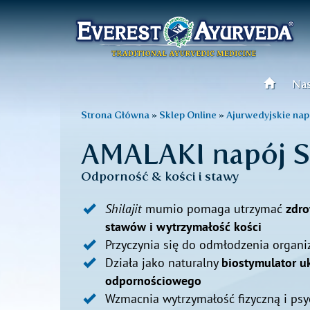
Menu
główne
Nas
Przejdź
do
Jesteś
Strona Główna
»
Sklep Online
»
Ajurwedyjskie nap
treści
tutaj
AMALAKI napój 
Odporność & kości i stawy
Shilajit
mumio pomaga utrzymać
zdro
stawów i wytrzymałość kości
Przyczynia się do odmłodzenia organ
Działa jako naturalny
biostymulator u
odpornościowego
Wzmacnia wytrzymałość fizyczną i psy