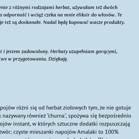
nie z różnymi rodzajami herbat, używałam też dwóch
na odporność i wciąż czeka na mnie eliksir do włosów. Te
e też są doskonałe. Nadal będę kupować wasze produkty.
 i jestem zadowolony. Herbaty uzupełniam gorącymi,
atwe w przygotowaniu. Dziękuję.
ojów różni się od herbat ziołowych tym, że nie gotuje
ek nazywany również "churna", spożywa się bezpośrednio
pojów instant, w których sztuczne dodatki rozpuszczają
ztwór; czyste mieszanki napojów Amalaki to 100%