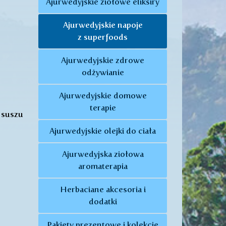
Ajurwedyjskie ziołowe eliksiry
Ajurwedyjskie napoje
z superfoods
Ajurwedyjskie zdrowe
odżywianie
Ajurwedyjskie domowe
terapie
 suszu
Ajurwedyjskie olejki do ciała
Ajurwedyjska ziołowa
aromaterapia
Herbaciane akcesoria i
dodatki
Pakiety prezentowe i kolekcje