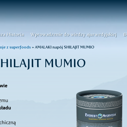
za Historia
Wprowadzenie do wiedzy ajurwedyjskiej
B
oje z superfoods
»
AMALAKI napój SHILAJIT MUMIO
SHILAJIT MUMIO
wie
izmu
kładu
chiczną