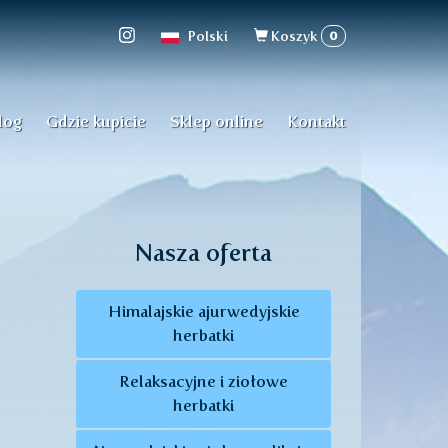
Formularz
0
Polski
Koszyk
wyszukiwan
log
Gdzie kupicie
Sklep online
Kontakt
Nasza oferta
Himalajskie ajurwedyjskie
herbatki
Relaksacyjne i ziołowe
herbatki