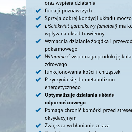
oraz wspiera działania
funkcji poznawczych
Sprzyja dobrej kondycji układu mocz
Liściokwiat garbnikowy (amalaki)
ma ko
wpływ na układ trawienny
Wzmacnia działanie żołądka i przewo
pokarmowego
Witamina C
wspomaga produkcję kola
zdrowego
funkcjonowania kości i chrząstek
Przyczynia się do metabolizmu
energetycznego
Optymalizuje działania układu
odpornościowego
Pomaga chronić komórki przed stres
oksydacyjnym
Zwiększa wchłanianie żelaza