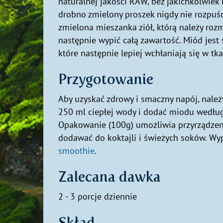
naturalnej jakości RAW, bez jakichkolwie
drobno zmielony proszek nigdy nie rozpuśc
zmielona mieszanka ziół, którą należy roz
następnie wypić całą zawartość. Miód jest
które następnie lepiej wchłaniają się w t
Przygotowanie
Aby uzyskać zdrowy i smaczny napój, należ
250 ml ciepłej wody i dodać miodu według
Opakowanie (100g) umożliwia przyrządzen
dodawać do koktajli i świeżych soków. W
smoothie
.
Zalecana dawka
2 - 3 porcje dziennie
Skład