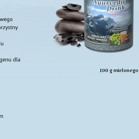
owego
rzystny
du
genu dla
100 g mielonego
em