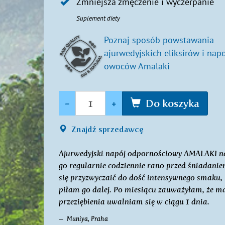
Zmniejsza zmęczenie i wyczerpanie
Suplement diety
Poznaj sposób powstawania
ajurwedyjskich eliksirów i nap
owoców Amalaki
Ilość
-
+
Do koszyka
Znajdź sprzedawcę
Ajurwedyjski napój odpornościowy AMALAKI na
go regularnie codziennie rano przed śniadanie
się przyzwyczaić do dość intensywnego smaku
piłam go dalej. Po miesiącu zauważyłam, że 
przeziębienia uwalniam się w ciągu 1 dnia.
Muniya, Praha